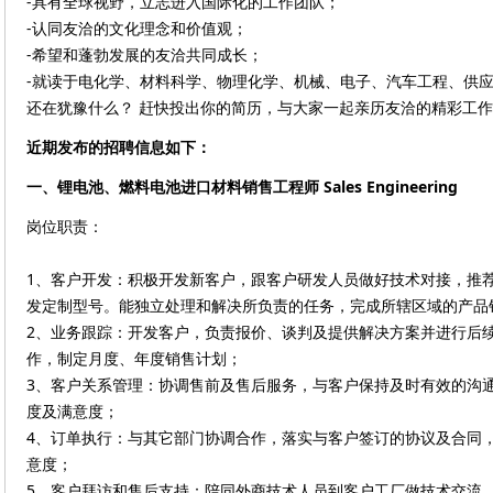
-具有全球视野，立志进入国际化的工作团队；
-认同友洽的文化理念和价值观；
-希望和蓬勃发展的友洽共同成长；
-就读于电化学、材料科学、物理化学、机械、电子、汽车工程、供
还在犹豫什么？ 赶快投出你的简历，与大家一起亲历友洽的精彩工
近期发布的招聘信息如下：
一、
锂电池、燃料电池进口材料销售工程师 Sales Engineering
岗位职责：
1、客户开发：积极开发新客户，跟客户研发人员做好技术对接，推
发定制型号。能独立处理和解决所负责的任务，完成所辖区域的产品
2、业务跟踪：开发客户，负责报价、谈判及提供解决方案并进行后
作，制定月度、年度销售计划；
3、客户关系管理：协调售前及售后服务，与客户保持及时有效的沟
度及满意度；
4、订单执行：与其它部门协调合作，落实与客户签订的协议及合同
意度；
5、客户拜访和售后支持：陪同外商技术人员到客户工厂做技术交流