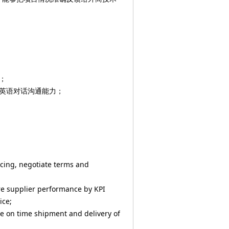
。
；
的英语对话沟通能力；
rcing, negotiate terms and
e supplier performance by KPI
ice;
re on time shipment and delivery of