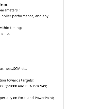
lems;
parameters ;
, supplier performance, and any
within timing;
nship;
Business,SCM etc;
tion towards targets;
000, QS9000 and ISO/TS16949;
ecially on Excel and PowerPoint;