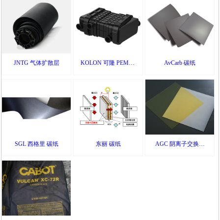
compressed
JNTG 气体扩散层
KOLON 可隆 PEMFC
AvCarb 碳纸
膜增湿器
SGL 西格里 碳纸
东丽 碳纸
AGC 阴离子交换膜
AEM