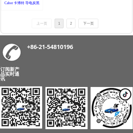
Cabot 卡博特 导电炭黑
上一页
1
2
下一页
+86-21-54810196
订阅新产
品实时通
讯