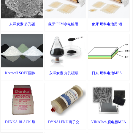
东洋炭素 多孔碳
象牙 PEM水电解用 增
象牙 燃料电池用 增强
强型质子交换膜
型质子交换膜
Kceracell SOFC固体氧
东洋炭素 介孔碳载体
日东 燃料电池MEA边
化物燃料电池 材料
MH-18
框膜
DENKA BLACK 导电
DYNALENE 离子交换
VINATech 膜电极MEA
剂 乙炔黑 50%
树脂过滤器